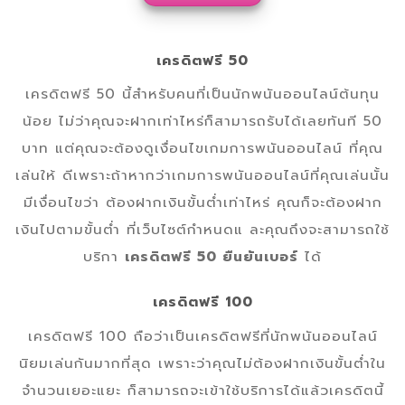
เครดิตฟรี 50
เครดิตฟรี 50 นี้สำหรับคนที่เป็นนักพนันออนไลน์ต้นทุน
น้อย ไม่ว่าคุณจะฝากเท่าไหร่ก็สามารถรับได้เลยทันที 50
บาท แต่คุณจะต้องดูเงื่อนไขเกมการพนันออนไลน์ ที่คุณ
เล่นให้ ดีเพราะถ้าหากว่าเกมการพนันออนไลน์ที่คุณเล่นนั้น
มีเงื่อนไขว่า ต้องฝากเงินขั้นต่ำเท่าไหร่ คุณก็จะต้องฝาก
เงินไปตามขั้นต่ำ ที่เว็บไซต์กำหนดแ ละคุณถึงจะสามารถใช้
บริกา
เครดิตฟรี 50 ยืนยันเบอร์
ได้
เครดิตฟรี 100
เครดิตฟรี 100 ถือว่าเป็นเครดิตฟรีที่นักพนันออนไลน์
นิยมเล่นกันมากที่สุด เพราะว่าคุณไม่ต้องฝากเงินขั้นต่ำใน
จำนวนเยอะแยะ ก็สามารถจะเข้าใช้บริการได้แล้วเครดิตนี้