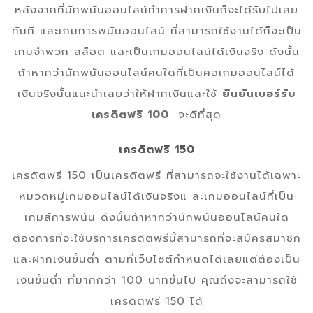
หลังจากที่นักพนันออนไลน์ทำการฝากเงินก็จะได้รับไปเลย
ทันที และเกมการพนันออนไลน์ ที่สามารถใช้งานได้ก็จะเป็น
เกมจำพวก สล็อต และเป็นเกมออนไลน์ได้เงินจริง ดังนั้น
ถ้าหากว่านักพนันออนไลน์คนใดที่เป็นคอเกมออนไลน์ได้
เงินจริงนั้นแนะนำเลยว่าให้ฝากเงินและใช้
ยืนยันเบอร์รับ
เครดิตฟรี 100
จะดีที่สุด
เครดิตฟรี 150
เครดิตฟรี 150 เป็นเครดิตฟรี ที่สามารถจะใช้งานได้เฉพาะ
หมวดหมู่เกมออนไลน์ได้เงินจริงแ ละเกมออนไลน์ที่เป็น
เกมส์การพนัน ดังนั้นถ้าหากว่านักพนันออนไลน์คนใด
ต้องการที่จะใช้บริการเครดิตฟรีนี้สามารถที่จะสมัครสมาชิก
และฝากเงินขั้นต่ำ ตามที่เว็บไซต์กำหนดได้เลยแต่ต้องเป็น
เงินขั้นต่ำ ที่มากกว่า 100 บาทขึ้นไป คุณถึงจะสามารถใช้
เครดิตฟรี 150 ได้