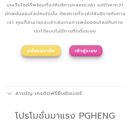
บนเว็บไซต์ก็พร้อมที่จะให้บริการตลอดเวลา แต่ถ้าหากว่า
นักพนันออนไลน์คนใดนั้น ต้องการที่จะเข้าใช้บริการกับทาง
เรา คุณก็สามารถจะเข้าเล่นเกมการพนันออนไลน์กับทาง
เราได้แบบไม่มีการติดตั้งระบบ
สมัครสมาชิก
เข้าสู่ระบบ
สารบัญ เครดิตฟรียืนยันเบอร์
โปรโมชั่นมาแรง PGHENG