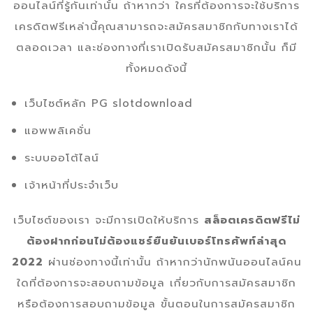
ออนไลน์ที่รู้กันเท่านั้น ถ้าหากว่า ใครที่ต้องการจะใช้บริการ
เครดิตฟรีเหล่านี้คุณสามารถจะสมัครสมาชิกกับทางเราได้
ตลอดเวลา และช่องทางที่เราเปิดรับสมัครสมาชิกนั้น ก็มี
ทั้งหมดดังนี้
เว็บไซต์หลัก PG slotdownload
แอพพลิเคชั่น
ระบบออโต้ไลน์
เจ้าหน้าที่ประจำเว็บ
เว็บไซต์ของเรา จะมีการเปิดให้บริการ
สล็อตเครดิตฟรีไม่
ต้องฝากก่อนไม่ต้องแชร์ยืนยันเบอร์โทรศัพท์ล่าสุด
2022
ผ่านช่องทางนี้เท่านั้น ถ้าหากว่านักพนันออนไลน์คน
ใดที่ต้องการจะสอบถามข้อมูล เกี่ยวกับการสมัครสมาชิก
หรือต้องการสอบถามข้อมูล ขั้นตอนในการสมัครสมาชิก