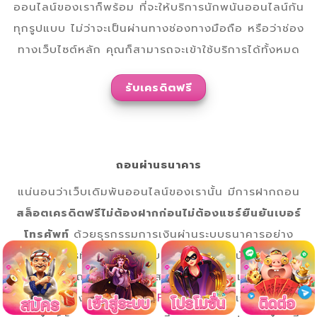
ออนไลน์ของเราก็พร้อม ที่จะให้บริการนักพนันออนไลน์กัน
ทุกรูปแบบ ไม่ว่าจะเป็นผ่านทางช่องทางมือถือ หรือว่าช่อง
ทางเว็บไซต์หลัก คุณก็สามารถจะเข้าใช้บริการได้ทั้งหมด
รับเครดิตฟรี
ถอนผ่านธนาคาร
แน่นอนว่าเว็บเดิมพันออนไลน์ของเรานั้น มีการฝากถอน
สล็อตเครดิตฟรีไม่ต้องฝากก่อนไม่ต้องแชร์ยืนยันเบอร์
โทรศัพท์
ด้วยธุรกรรมการเงินผ่านระบบธนาคารอย่าง
แน่นอนใครที่ต้องการจะใช้บริการเกมการพนันออนไลน์
โดยการฝากถอนธุรกรรม ที่สามารถไว้ใจได้ และปลอดภัย
มากที่สุดต้อง
สมัครสล็อต PG
เพื่อเข้าเล่นเกมการพนัน