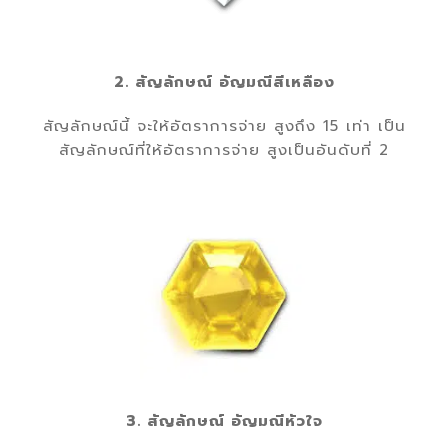
2. สัญลักษณ์ อัญมณีสีเหลือง
สัญลักษณ์นี้ จะให้อัตราการจ่าย สูงถึง 15 เท่า เป็น
สัญลักษณ์ที่ให้อัตราการจ่าย สูงเป็นอันดับที่ 2
3. สัญลักษณ์ อัญมณีหัวใจ