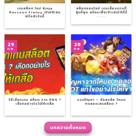
เกมสล็อต ใหม่ Ninja
สล็อตออนไลน์ เกมเสี่ยงดวงที่
Raccoon Frenzy เปิดให้เล่น
ลุ้นที่สุด สมัครเพื่อเข้าเล่นได้ที่นี่
ฟรีแล้ววันนี้
29
28
ก.ย.
ก.ย.
วิธีเลือกเกม สล็อต จาก RNG ?
รวมปัญหา – ข้อสงสัย โหมด
เลือกอย่างไรไม่ให้เกลือ
ทดลองเล่นสล็อต ?
บทความทั้งหมด