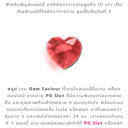
สำหรับสัญลักษณ์นี้ จะให้อัตราการจ่ายสูงถึง 10 เท่า เป็น
สัญลักษณ์ที่ให้อัตราการจ่าย สูงเป็นอันดับที่ 3
สรุป
เกม
Gem Saviour
ที่เรานำเสนอนี้คือเกม สล็อต
ออนไลน์ จากค่าย
PG Slot
ที่มีความพิเศษต่างจากค่าย
อื่น และคุณภาพที่จะทำให้หลาย ๆ คนประทับใจ พร้อมระบบ
ของเกมที่แตกบ่อยครั้ง โบนัส แจ๊คพอต มาที่บอกเลยว่า
คุ้มมาก ๆ และเล่นได้ตลอดเวลา 24 ชม. เราขอแนะนำเกม
ดี ๆ แบบนี้ สามารถสมัครสมาชิกได้ที่
PG Slot
หรือคลิก