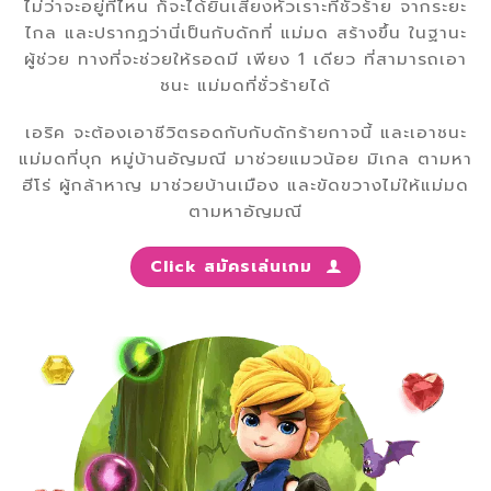
ไม่ว่าจะอยู่ที่ไหน ก็จะได้ยินเสียงหัวเราะที่ชั่วร้าย จากระยะ
ไกล และปรากฏว่านี่เป็นกับดักที่ แม่มด สร้างขึ้น ในฐานะ
ผู้ช่วย ทางที่จะช่วยให้รอดมี เพียง 1 เดียว ที่สามารถเอา
ชนะ แม่มดที่ชั่วร้ายได้
เอริค จะต้องเอาชีวิตรอดกับกับดักร้ายกาจนี้ และเอาชนะ
แม่มดที่บุก หมู่บ้านอัญมณี มาช่วยแมวน้อย มิเกล ตามหา
ฮีโร่ ผู้กล้าหาญ มาช่วยบ้านเมือง และขัดขวางไม่ให้แม่มด
ตามหาอัญมณี
Click สมัครเล่นเกม