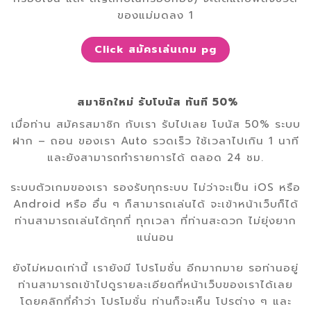
ของแม่มดลง 1
Click สมัครเล่นเกม pg
สมาชิกใหม่ รับโบนัส ทันที 50%
เมื่อท่าน สมัครสมาชิก กับเรา รับไปเลย โบนัส 50% ระบบ
ฝาก – ถอน ของเรา Auto รวดเร็ว ใช้เวลาไปเกิน 1 นาที
และยังสามารถทำรายการได้ ตลอด 24 ชม.
ระบบตัวเกมของเรา รองรับทุกระบบ ไม่ว่าจะเป็น iOS หรือ
Android หรือ อื่น ๆ ก็สามารถเล่นได้ จะเข้าหน้าเว็บก็ได้
ท่านสามารถเล่นได้ทุกที่ ทุกเวลา ที่ท่านสะดวก ไม่ยุ่งยาก
แน่นอน
ยังไม่หมดเท่านี้ เรายังมี โปรโมชั่น อีกมากมาย รอท่านอยู่
ท่านสามารถเข้าไปดูรายละเอียดที่หน้าเว็บของเราได้เลย
โดยคลิกที่คำว่า โปรโมชั่น ท่านก็จะเห็น โปรต่าง ๆ และ