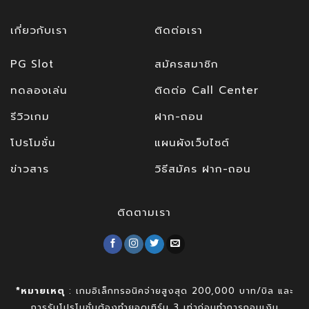
เกี่ยวกับเรา
ติดต่อเรา
PG Slot
สมัครสมาชิก
ทดลองเล่น
ติดต่อ Call Center
รีวิวเกม
ฝาก-ถอน
โปรโมชั่น
แผนผังเว็บไซต์
ข่าวสาร
วิธีสมัคร ฝาก-ถอน
ติดตามเรา
*หมายเหตุ
: เกมอิเล็กทรอนิคจ่ายสูงสุด 200,000 บาท/บิล และ
การรับโปรโมชั่นต้องทำยอดเทิร์น 3 เท่าก่อนทำการถอนเงิน