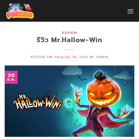
Skip
to
content
REVIEW
รีวิว Mr.Hallow-Win
POSTED ON
กรกฎาคม 30, 2021
BY
ADMIN
30
ก.ค.