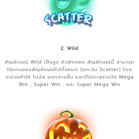
2. Wild
สัญลักษณ์ Wild เป็นรูป หัวฟักทอง สัญลักษณ์นี้ สามารถ
ใช้แทนของสัญลักษณ์ได้ทั้งหมด (ยกเว้น Scatter) โดย
จะช่วยทำให้ โบนัส แตกง่ายขึ้น และมีโอกาสรางวัล Mega
Win , Super Win , และ Super Mega Win