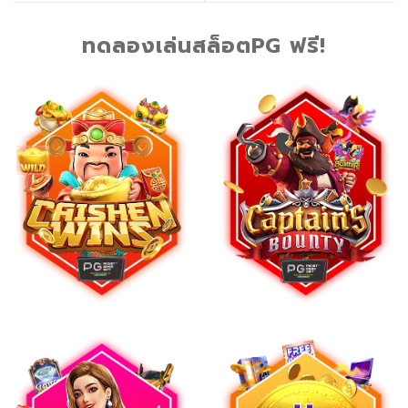
ทดลองเล่นสล็อตPG ฟรี!