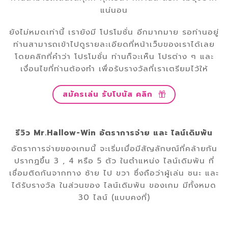
แน่นอน
ยังไม่หมดเท่านี้ เรายังมี โปรโมชั่น อีกมากมาย รอท่านอยู่
ท่านสามารถเข้าไปดูรายละเอียดที่หน้าเว็บของเราได้เลย
โดยคลิกที่คำว่า โปรโมชั่น ท่านก็จะเห็น โปรต่าง ๆ และ
เงื่อนไขที่ท่านต้องทำ เพื่อรับรางวัลที่เราเตรียมไว้ให้
สมัครเล่น รับโบนัส คลิก
รีวิว Mr.Hallow-Win อัตราการจ่าย และ ไลน์เดิมพัน
อัตราการจ่ายของเกมนี้ จะเริ่มเมื่อมีสัญลักษณ์ที่คล้ายกัน
ปรากฏขึ้น 3 , 4 หรือ 5 ตัว ในตำแหน่ง ไลน์เดิมพัน ที่
เชื่อมติดกันจากทาง ซ้าย ไป ขวา ซึ่งถือว่าผู้เล่น ชนะ และ
ได้รับรางวัล ในส่วนของ ไลน์เดิมพัน ของเกม มีทั้งหมด
30 ไลน์ (แบบคงที่)