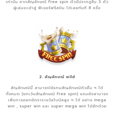
เท่านั้น หากสัญลักษณ์ Free spin ตัวนี้ปรากฏขึ้น 3 ตัว
ผู้เล่นจะเข้าสู่ ฟีเจอร์ฟรีสปิน ได้เลยทันที 8 ครั้ง
2. สัญลักษณ์ wild
สัญลักษณ์นี้ สามารถใช้แทนสัญลักษณ์ตัวอื่น ๆ ได้
ทั้งหมด (ยกเว้นสัญลักษณ์ Free spin) แถมยังสามารถ
เพิ่มการออกอัตรารางวัลโบนัสสูง ๆ ได้ อย่าง mega
win , super win และ super mega win ได้อีกด้วย