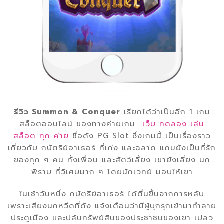
รีวิว Summon & Conquer
เรียกได้ว่าเป็นอีก 1 เกม
สล็อตออนไลน์ ของทางค่ายเกม
เว็บ ทดลอง เล่น
สล็อต ทุก ค่าย
ชื่อดัง PG Slot ซึ่งเกมนี้ เป็นเรื่องราว
เกี่ยวกับ กษัตริย์อาเธอร์ ที่เก่ง และฉลาด แถมยังเป็นที่รัก
ของทุก ๆ คน ทั้งเพื่อน และสัตว์เลี้ยง เขายังเลี่ยง นก
พิราบ ที่วิเศษมาก ๆ โดยนักเวทย์ มอบให้เขา
ในเช้าวันหนึ่ง กษัตริย์อาเธอร์ ได้ตื่นขึ้นจากการหลับ
เพราะเสียงนกหวีดที่ดัง แจ้งเตือนว่ามีผู้บุกรุกเข้ามาทำลาย
ประตูเมือง และปล้นทรัพย์สินของประชาชนของเขา เปลว