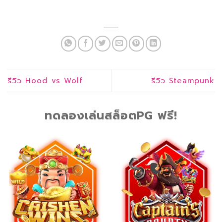
รีวิว Hood vs Wolf
รีวิว Steampunk
ทดลองเล่นสล็อตPG ฟรี!