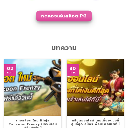
ทดลองเล่นสล็อต PG
บทความ
30
02
ก.ย.
ต.ค.
เกมสล็อต ใหม่ Ninja
สล็อตออนไลน์ เกมเสี่ยงดวงที่
Raccoon Frenzy เปิดให้เล่น
ลุ้นที่สุด สมัครเพื่อเข้าเล่นได้ที่นี่
ฟรีแล้ววันนี้