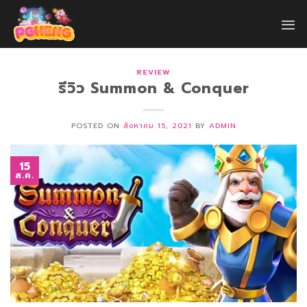
Skip
to
content
REVIEW
รีวิว Summon & Conquer
POSTED ON
สิงหาคม 15, 2021
BY
ADMIN
15
ส.ค.