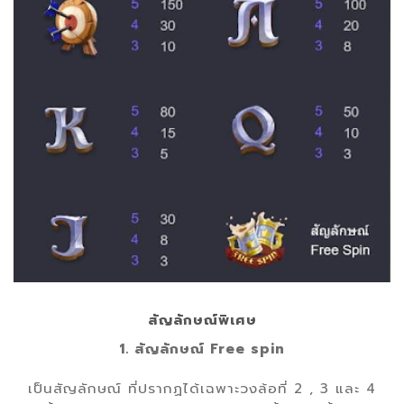
สัญลักษณ์พิเศษ
1. สัญลักษณ์ Free spin
เป็นสัญลักษณ์ ที่ปรากฏได้เฉพาะวงล้อที่ 2 , 3 และ 4